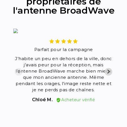
propriétaires de
l'antenne BroadWave
Parfait pour la campagne
J'habite un peu en dehors de la ville, donc
j'avais peur pour la réception, mais
fra
l'antenne BroadWave marche bien mieux
ca
que mon ancienne antenne. Même
ul
pendant les orages, l'image reste nette et
co
je ne perds pas de chaînes.
m
reg
Chloé M.
Acheteur vérifié